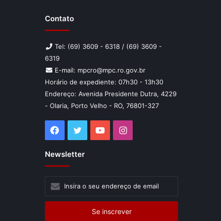
Contato
Tel: (69) 3609 - 6318 / (69) 3609 -
6319
E-mail: mpcro@mpc.ro.gov.br
Horário de expediente: 07h30 - 13h30
Endereço: Avenida Presidente Dutra, 4229
- Olaria, Porto Velho - RO, 76801-327
Facebook
Twitter
YouTube
Instagram
Newsletter
Insira
o
seu
endereço