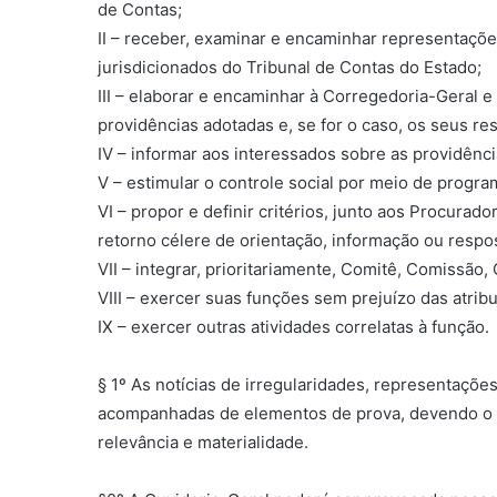
de Contas;
II – receber, examinar e encaminhar representaçõ
jurisdicionados do Tribunal de Contas do Estado;
III – elaborar e encaminhar à Corregedoria-Geral 
providências adotadas e, se for o caso, os seus re
IV – informar aos interessados sobre as providênc
V – estimular o controle social por meio de progr
VI – propor e definir critérios, junto aos Procur
retorno célere de orientação, informação ou respo
VII – integrar, prioritariamente, Comitê, Comissã
VIII – exercer suas funções sem prejuízo das atrib
IX – exercer outras atividades correlatas à função.
§ 1º As notícias de irregularidades, representaç
acompanhadas de elementos de prova, devendo o Ou
relevância e materialidade.