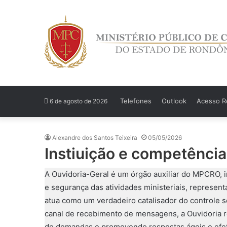
Telefones
Outlook
Acesso Re
6 de agosto de 2026
Alexandre dos Santos Teixeira
05/05/2026
Instiuição e competência
A Ouvidoria-Geral é um órgão auxiliar do MPCRO, i
e segurança das atividades ministeriais, representa
atua como um verdadeiro catalisador do controle so
canal de recebimento de mensagens, a Ouvidoria rea
de demandas e promovendo respostas ágeis e efet