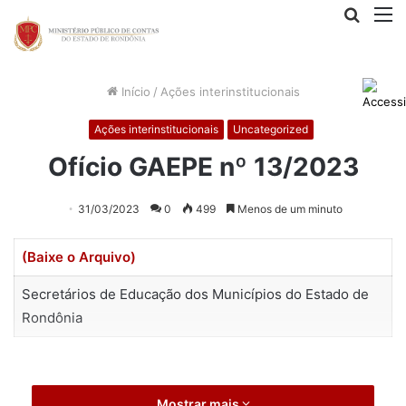
Procur
M
por
Início
/
Ações interinstitucionais
Ações interinstitucionais
Uncategorized
Ofício GAEPE nº 13/2023
31/03/2023
0
499
Menos de um minuto
(Baixe o Arquivo)
Secretários de Educação dos Municípios do Estado de
Rondônia
Mostrar mais