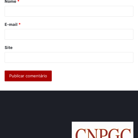
Nome
*
r
i
o
E-mail
*
*
Site