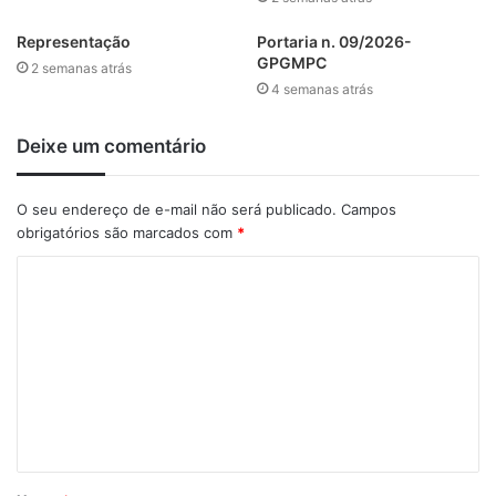
Representação
Portaria n. 09/2026-
GPGMPC
2 semanas atrás
4 semanas atrás
Deixe um comentário
O seu endereço de e-mail não será publicado.
Campos
obrigatórios são marcados com
*
C
o
m
e
n
t
á