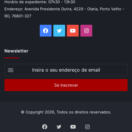
Horário de expediente: 07h30 - 13h30
Endereço: Avenida Presidente Dutra, 4229 - Olaria, Porto Velho -
RO, 76801-327
Facebook
Twitter
YouTube
Instagram
Newsletter
Insira
o
seu
endereço
de
email
© Copyright 2026, Todos os direitos reservados.
Facebook
Twitter
YouTube
Instagram