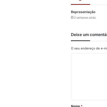
Representação
2 semanas atrás
Deixe um comentá
O seu endereço de e-ma
C
o
m
e
n
t
á
Nome
*
r