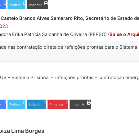
k
Twitter
Imprimir
Castelo Branco Alves Semeraro Rito, Secretário de Estado de 
2023
dora Érika Patrícia Saldanha de Oliveira (PEPSO) (
Baixe o Arqu
de nas contratação direta de refeições prontas para o Sistema 
JUS – Sistema Prisional – refeições prontas – contratação emerg
k
Twitter
Linkedin
Pinterest
Imprimir
oiza Lima Borges