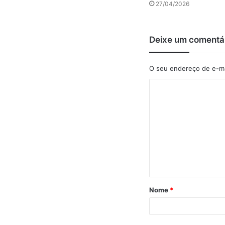
27/04/2026
Deixe um comentá
O seu endereço de e-ma
C
o
m
e
n
t
á
Nome
*
r
i
o