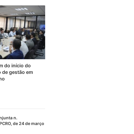
 do início do
o de gestão em
ho
njunta n.
CRO, de 24 de março