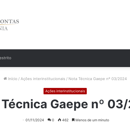
strito
Início
/
Ações interinstitucionais
/
Nota Técnica Gaepe nº 03/2024
Ações interinstitucionais
 Técnica Gaepe nº 03
01/11/2024
0
462
Menos de um minuto