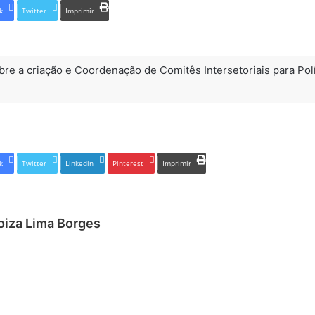
k
Twitter
Imprimir
re a criação e Coordenação de Comitês Intersetoriais para Polí
k
Twitter
Linkedin
Pinterest
Imprimir
oiza Lima Borges
Website