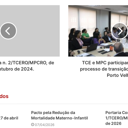
ta n. 2/TCERO/MPCRO, de
TCE e MPC participam
utubro de 2024.
processo de transiçã
Porto Vel
ados
Pacto pela Redução da
Portaria Co
 de abril
Mortalidade Materno-Infantil
1/TCERO/MP
de 2026
07/04/2026