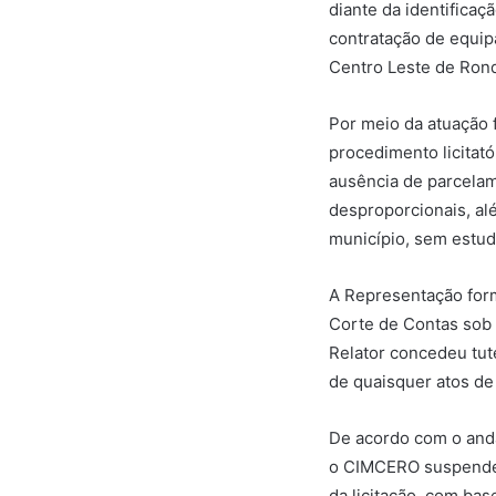
diante da identifica
contratação de equip
Centro Leste de Rond
Por meio da atuação f
procedimento licitató
ausência de parcelam
desproporcionais, alé
município, sem estu
A Representação form
Corte de Contas sob
Relator concedeu tute
de quaisquer atos de
De acordo com o and
o CIMCERO suspendeu
da licitação, com ba