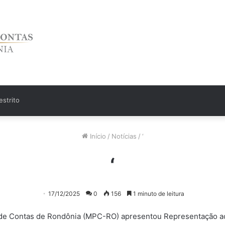
strito
Início
/
Notícias
/
‘
‘
17/12/2025
0
156
1 minuto de leitura
 de Contas de Rondônia (MPC-RO) apresentou Representação ao