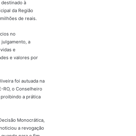
 destinado à
cipal da Região
milhões de reais.
ícios no
e julgamento, a
evidas e
ades e valores por
iveira foi autuada na
-RO, o Conselheiro
proibindo a prática
Decisão Monocrática,
noticiou a revogação
, quando para o fim