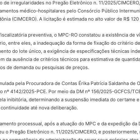
ção de irregularidades no Pregão Eletrônico n. 11/2025/CIMCERO,
amentos médico-hospitalares pelo Consórcio Público Intermuni
ônia (CIMCERO). A licitação é estimada no alto valor de R$ 120 
iscalizatória preventiva, o MPC-RO constatou a existência de v
rio, entre eles, a inadequação da forma de fixação do critério d
ento do lote único, a exigência de especificações técnicas ind
m da ausência de critérios técnicos para estimativa de quantid
dos de demanda ou pesquisas de preços.
ulada pela Procuradora de Contas Érika Patrícia Saldanha de Ol
 o nº 4142/2025-PCE. Por meio da DM nº 156/2025-GCFCS/TCE
la inibitória, determinando a suspensão imediata do certame e 
 continuidade até nova deliberação.
amento processual, após a atuação do MPC e da expedição da 
 o Pregão Eletrônico n. 11/2025/CIMCERO, e posteriormente, 
se na competência da administração de rever seus próprios atos