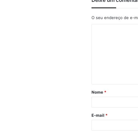
Deixe um comentá
O seu endereço de e-ma
C
o
m
e
n
t
á
Nome
*
r
i
o
E-mail
*
*