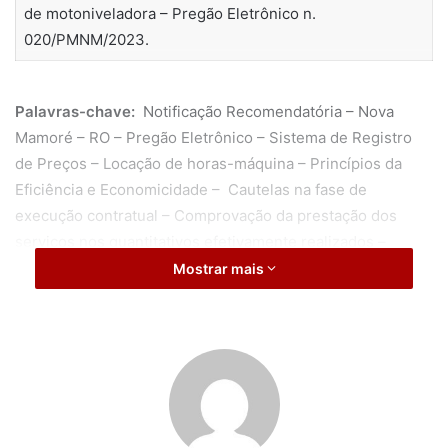
de motoniveladora – Pregão Eletrônico n.
020/PMNM/2023.
Palavras-chave:
Notificação Recomendatória – Nova
Mamoré – RO – Pregão Eletrônico – Sistema de Registro
de Preços – Locação de horas-máquina – Princípios da
Eficiência e Economicidade – Cautelas na fase de
execução contratual – Comprovação da prestação dos
serviços nos quantitativos efetivamente realizados –
sistema de controle de horas máquina – Diretrizes fixadas
Mostrar mais
na Decisão n. 148/2011-2ª Câmara do TCE-RO.