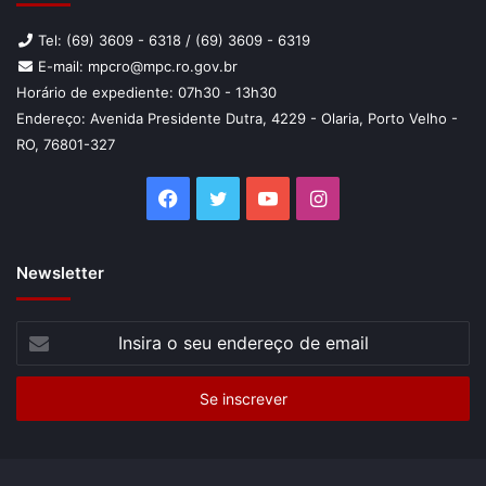
Tel: (69) 3609 - 6318 / (69) 3609 - 6319
E-mail: mpcro@mpc.ro.gov.br
Horário de expediente: 07h30 - 13h30
Endereço: Avenida Presidente Dutra, 4229 - Olaria, Porto Velho -
RO, 76801-327
Facebook
Twitter
YouTube
Instagram
Newsletter
Insira
o
seu
endereço
de
email