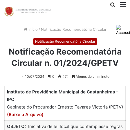
Procur
M
por
Início
/
Notificação Recomendatória Circular
Notificação Recomendatória Circular
Notificação Recomendatória
Circular n. 01/2024/GPETV
10/07/2024
0
474
Menos de um minuto
Instituto de Previdência Municipal de Castanheiras –
IPC
Gabinete do Procurador Ernesto Tavares Victoria (PETV)
(Baixe o Arquivo)
OBJETO:
Iniciativa de lei local que contemplasse regras