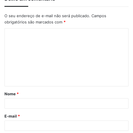
O seu endereço de e-mail não será publicado.
Campos
obrigatórios são marcados com
*
C
o
m
e
n
t
á
Nome
*
r
i
o
E-mail
*
*