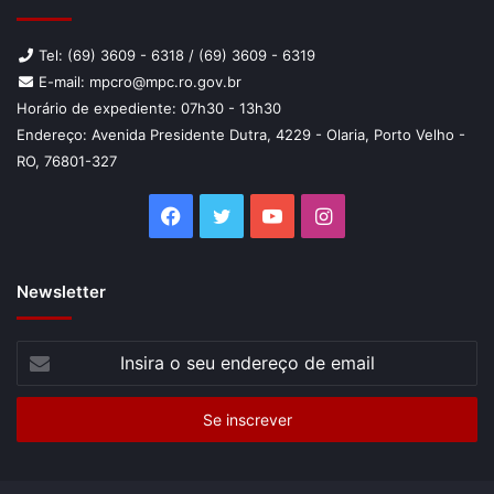
Tel: (69) 3609 - 6318 / (69) 3609 - 6319
E-mail: mpcro@mpc.ro.gov.br
Horário de expediente: 07h30 - 13h30
Endereço: Avenida Presidente Dutra, 4229 - Olaria, Porto Velho -
RO, 76801-327
Facebook
Twitter
YouTube
Instagram
Newsletter
Insira
o
seu
endereço
de
email