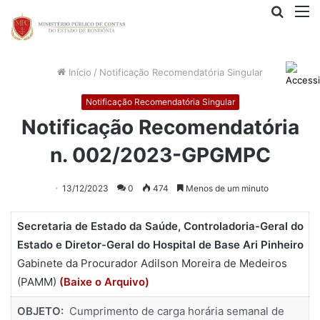
Procur
M
por
Início
/
Notificação Recomendatória Singular
Notificação Recomendatória Singular
Notificação Recomendatória
n. 002/2023-GPGMPC
13/12/2023
0
474
Menos de um minuto
Secretaria de Estado da Saúde, Controladoria-Geral do
Estado e Diretor-Geral do Hospital de Base Ari Pinheiro
Gabinete da Procurador Adilson Moreira de Medeiros
(PAMM)
(Baixe o Arquivo)
OBJETO:
Cumprimento de carga horária semanal de