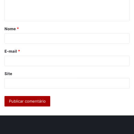
n
t
á
Nome
*
r
i
o
E-mail
*
*
Site