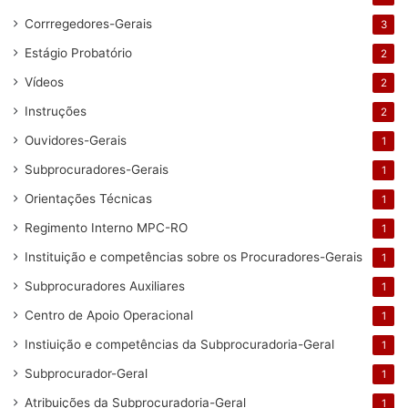
Corrregedores-Gerais
3
Estágio Probatório
2
Vídeos
2
Instruções
2
Ouvidores-Gerais
1
Subprocuradores-Gerais
1
Orientações Técnicas
1
Regimento Interno MPC-RO
1
Instituição e competências sobre os Procuradores-Gerais
1
Subprocuradores Auxiliares
1
Centro de Apoio Operacional
1
Instiuição e competências da Subprocuradoria-Geral
1
Subprocurador-Geral
1
Atribuições da Subprocuradoria-Geral
1