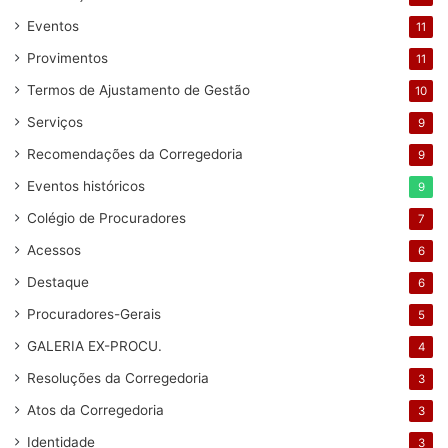
Eventos
11
Provimentos
11
Termos de Ajustamento de Gestão
10
Serviços
9
Recomendações da Corregedoria
9
Eventos históricos
9
Colégio de Procuradores
7
Acessos
6
Destaque
6
Procuradores-Gerais
5
GALERIA EX-PROCU.
4
Resoluções da Corregedoria
3
Atos da Corregedoria
3
Identidade
3