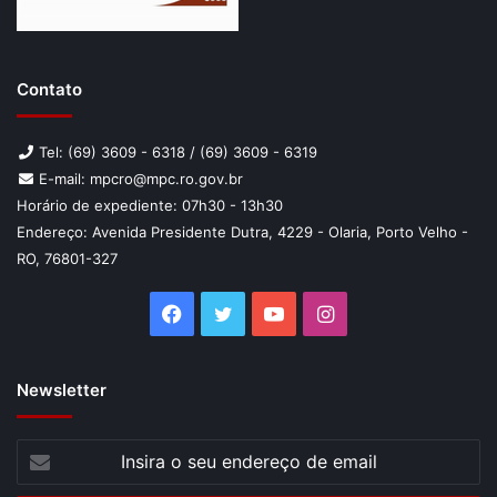
Contato
Tel: (69) 3609 - 6318 / (69) 3609 - 6319
E-mail: mpcro@mpc.ro.gov.br
Horário de expediente: 07h30 - 13h30
Endereço: Avenida Presidente Dutra, 4229 - Olaria, Porto Velho -
RO, 76801-327
Facebook
Twitter
YouTube
Instagram
Newsletter
Insira
o
seu