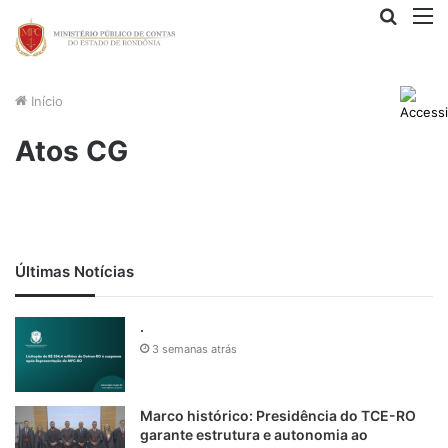
Procur
M
por
Início
Atos CG
Últimas Notícias
.
3 semanas atrás
Marco histórico: Presidência do TCE-RO
garante estrutura e autonomia ao