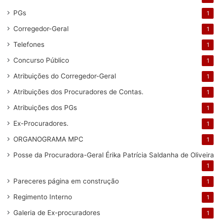
PGs
1
Corregedor-Geral
1
Telefones
1
Concurso Público
1
Atribuições do Corregedor-Geral
1
Atribuições dos Procuradores de Contas.
1
Atribuições dos PGs
1
Ex-Procuradores.
1
ORGANOGRAMA MPC
1
Posse da Procuradora-Geral Érika Patrícia Saldanha de Oliveira
1
Pareceres
página em construção
1
Regimento Interno
1
Galeria de Ex-procuradores
1