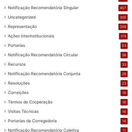
Notificação Recomendatória Singular
457
Uncategorized
300
Representação
269
Ações interinstitucionais
175
Portarias
53
Notificação Recomendatória Circular
38
Recursos
33
Notificação Recomendatória Conjunta
28
Resoluções
23
Correições
19
Termos de Cooperação
19
Visitas Técnicas
14
Portarias da Corregedoria
14
Notificação Recomendatória Coletiva
11