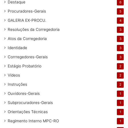
Destaque
6
Procuradores-Gerais
5
GALERIA EX-PROCU.
4
Resoluções da Corregedoria
3
Atos da Corregedoria
3
Identidade
3
Corrregedores-Gerais
3
Estágio Probatório
2
Vídeos
2
Instruções
2
Ouvidores-Gerais
1
Subprocuradores-Gerais
1
Orientações Técnicas
1
Regimento Interno MPC-RO
1