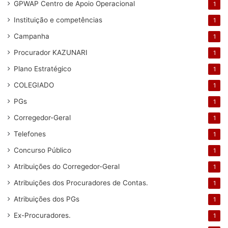
GPWAP Centro de Apoio Operacional
1
Instituição e competências
1
Campanha
1
Procurador KAZUNARI
1
Plano Estratégico
1
COLEGIADO
1
PGs
1
Corregedor-Geral
1
Telefones
1
Concurso Público
1
Atribuições do Corregedor-Geral
1
Atribuições dos Procuradores de Contas.
1
Atribuições dos PGs
1
Ex-Procuradores.
1