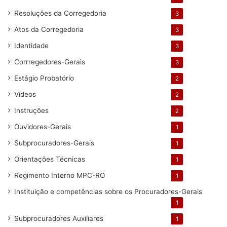
Resoluções da Corregedoria
3
Atos da Corregedoria
3
Identidade
3
Corrregedores-Gerais
3
Estágio Probatório
2
Vídeos
2
Instruções
2
Ouvidores-Gerais
1
Subprocuradores-Gerais
1
Orientações Técnicas
1
Regimento Interno MPC-RO
1
Instituição e competências sobre os Procuradores-Gerais
1
Subprocuradores Auxiliares
1