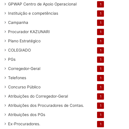
GPWAP Centro de Apoio Operacional
1
Instituição e competências
1
Campanha
1
Procurador KAZUNARI
1
Plano Estratégico
1
COLEGIADO
1
PGs
1
Corregedor-Geral
1
Telefones
1
Concurso Público
1
Atribuições do Corregedor-Geral
1
Atribuições dos Procuradores de Contas.
1
Atribuições dos PGs
1
Ex-Procuradores.
1