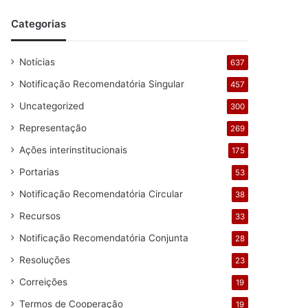
Categorias
Notícias
637
Notificação Recomendatória Singular
457
Uncategorized
300
Representação
269
Ações interinstitucionais
175
Portarias
53
Notificação Recomendatória Circular
38
Recursos
33
Notificação Recomendatória Conjunta
28
Resoluções
23
Correições
19
Termos de Cooperação
19