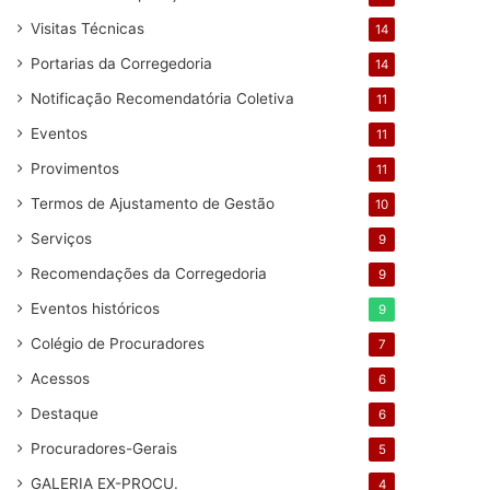
Visitas Técnicas
14
Portarias da Corregedoria
14
Notificação Recomendatória Coletiva
11
Eventos
11
Provimentos
11
Termos de Ajustamento de Gestão
10
Serviços
9
Recomendações da Corregedoria
9
Eventos históricos
9
Colégio de Procuradores
7
Acessos
6
Destaque
6
Procuradores-Gerais
5
GALERIA EX-PROCU.
4