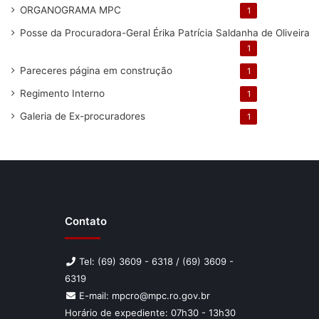
ORGANOGRAMA MPC
1
Posse da Procuradora-Geral Érika Patrícia Saldanha de Oliveira
1
Pareceres
página em construção
1
Regimento Interno
1
Galeria de Ex-procuradores
1
Contato
Tel: (69) 3609 - 6318 / (69) 3609 -
6319
E-mail: mpcro@mpc.ro.gov.br
Horário de expediente: 07h30 - 13h30