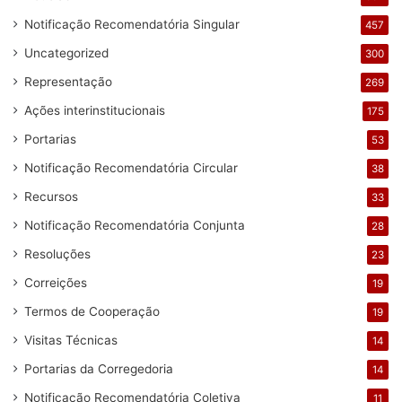
Notificação Recomendatória Singular
457
Uncategorized
300
Representação
269
Ações interinstitucionais
175
Portarias
53
Notificação Recomendatória Circular
38
Recursos
33
Notificação Recomendatória Conjunta
28
Resoluções
23
Correições
19
Termos de Cooperação
19
Visitas Técnicas
14
Portarias da Corregedoria
14
Notificação Recomendatória Coletiva
11