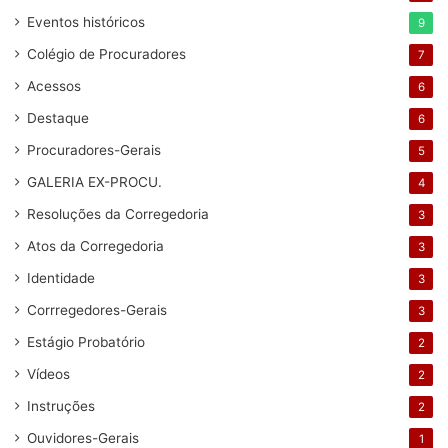
Eventos históricos
9
Colégio de Procuradores
7
Acessos
6
Destaque
6
Procuradores-Gerais
5
GALERIA EX-PROCU.
4
Resoluções da Corregedoria
3
Atos da Corregedoria
3
Identidade
3
Corrregedores-Gerais
3
Estágio Probatório
2
Vídeos
2
Instruções
2
Ouvidores-Gerais
1