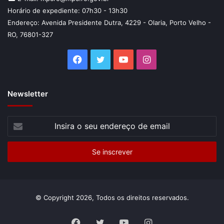
Horário de expediente: 07h30 - 13h30
Endereço: Avenida Presidente Dutra, 4229 - Olaria, Porto Velho -
RO, 76801-327
Facebook
Twitter
YouTube
Instagram
Newsletter
Insira
o
seu
endereço
de
email
© Copyright 2026, Todos os direitos reservados.
Facebook
Twitter
YouTube
Instagram