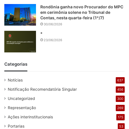
Rondônia ganha novo Procurador do MPC
em cerimônia solene no Tribunal de
Contas, nesta quarta-feira (1º/7)
30/06/2026
*
23/06/2026
Categorias
Notícias
637
Notificação Recomendatória Singular
456
Uncategorized
300
Representação
269
Ações interinstitucionais
175
Portarias
53