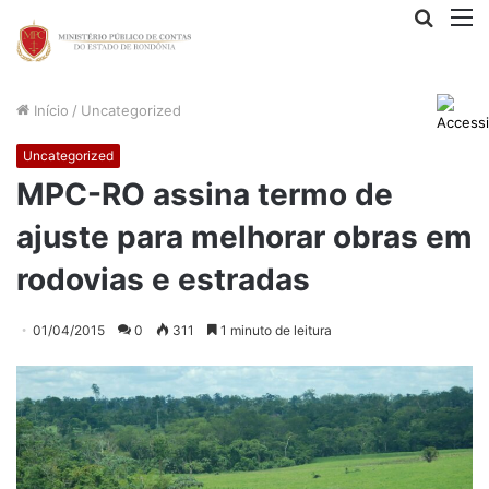
Procur
M
por
Início
/
Uncategorized
Uncategorized
MPC-RO assina termo de
ajuste para melhorar obras em
rodovias e estradas
01/04/2015
0
311
1 minuto de leitura