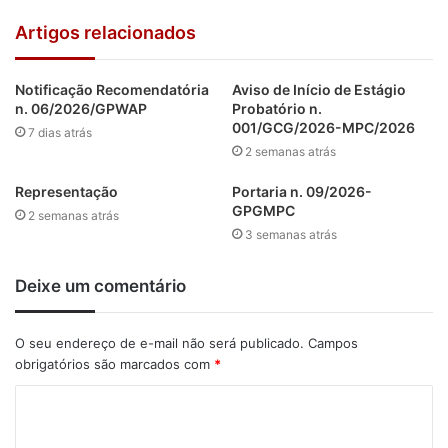
FONTE: Jornal Nortão
Artigos relacionados
Notificação Recomendatória
Aviso de Início de Estágio
n. 06/2026/GPWAP
Probatório n.
001/GCG/2026-MPC/2026
7 dias atrás
2 semanas atrás
Representação
Portaria n. 09/2026-
GPGMPC
2 semanas atrás
3 semanas atrás
Deixe um comentário
O seu endereço de e-mail não será publicado.
Campos
obrigatórios são marcados com
*
C
o