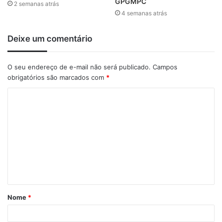
GPGMPC
2 semanas atrás
4 semanas atrás
Foram ainda premiados os servidores mais assíduos da
Biblioteca do TCE em 2015, sendo contemplados os
Deixe um comentário
servidores Sharon Eugenie, Wesler Neves, Aldrin Willy,
Maria de Jesus, Etevaldo Sousa, Fátima Rezek, Karllini
O seu endereço de e-mail não será publicado.
Campos
Porphirio, Carlos Henrique, Rodolfo Kezerle e Marilene
obrigatórios são marcados com
*
Almeida.
C
o
m
e
n
t
á
Nome
*
r
i