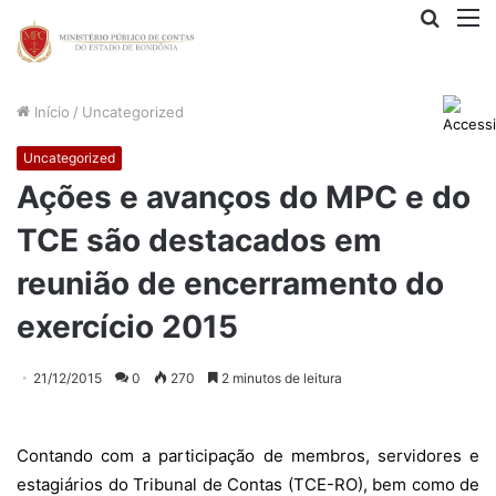
Procur
M
por
Início
/
Uncategorized
Uncategorized
Ações e avanços do MPC e do
TCE são destacados em
reunião de encerramento do
exercício 2015
21/12/2015
0
270
2 minutos de leitura
Contando com a participação de membros, servidores e
estagiários do Tribunal de Contas (TCE-RO), bem como de