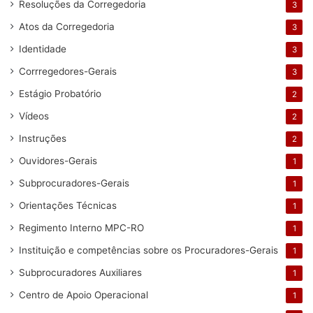
Resoluções da Corregedoria
3
Atos da Corregedoria
3
Identidade
3
Corrregedores-Gerais
3
Estágio Probatório
2
Vídeos
2
Instruções
2
Ouvidores-Gerais
1
Subprocuradores-Gerais
1
Orientações Técnicas
1
Regimento Interno MPC-RO
1
Instituição e competências sobre os Procuradores-Gerais
1
Subprocuradores Auxiliares
1
Centro de Apoio Operacional
1