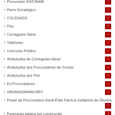
Procurador KAZUNARI
1
Plano Estratégico
1
COLEGIADO
1
PGs
1
Corregedor-Geral
1
Telefones
1
Concurso Público
1
Atribuições do Corregedor-Geral
1
Atribuições dos Procuradores de Contas.
1
Atribuições dos PGs
1
Ex-Procuradores.
1
ORGANOGRAMA MPC
1
Posse da Procuradora-Geral Érika Patrícia Saldanha de Oliveira
1
Pareceres
página em construção
1