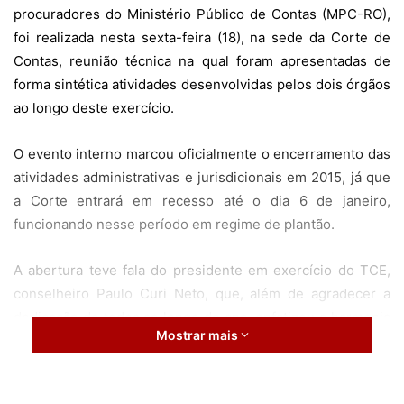
procuradores do Ministério Público de Contas (MPC-RO),
foi realizada nesta sexta-feira (18), na sede da Corte de
Contas, reunião técnica na qual foram apresentadas de
forma sintética atividades desenvolvidas pelos dois órgãos
ao longo deste exercício.
O evento interno marcou oficialmente o encerramento das
atividades administrativas e jurisdicionais em 2015, já que
a Corte entrará em recesso até o dia 6 de janeiro,
funcionando nesse período em regime de plantão.
A abertura teve fala do presidente em exercício do TCE,
conselheiro Paulo Curi Neto, que, além de agradecer a
dedicação de todos ao longo do ano, enfatizou a harmonia
Mostrar mais
produtiva alcançada pelo Tribunal, citando o cumprimento
dos objetivos elencados no Plano Estratégico 2011/15,
incluindo a redução do estoque dos processos autuados