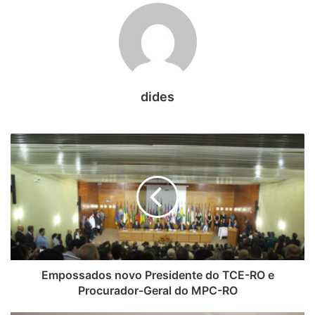
até 2010, cuja meta era de 75% e, ao final, superou os 80%.
Ainda na atuação estratégica, citou o trabalho de
construção do próximo plano, que abarcará 2016/20.
Outra conquista mencionada foi a nova política de gestão
de pessoas por competências da Corte, com base na
dides
meritocracia e que busca, entre outros resultados, a
construção de um moderno plano de cargos, carreiras e
remunerações (PCCR). No âmbito tecnológico, falou de
melhorias alcançadas por meio de sistemas como Sigap,
e-Cidade e Processo de Contas eletrônico.
Segundo Paulo Curi, como resultado dessas melhorias e
conquistas obtidas ao longo deste e de anos anteriores, o
TCE hoje pode se orgulhar de ser referência no sistema
Empossados novo Presidente do TCE-RO e
de controle externo brasileiro, fato confirmado pelo Marco
Procurador-Geral do MPC-RO
de Medição de Desempenho da Associação Nacional dos
TCs (Atricon). “Para 2016, teremos ainda muitos desafios,