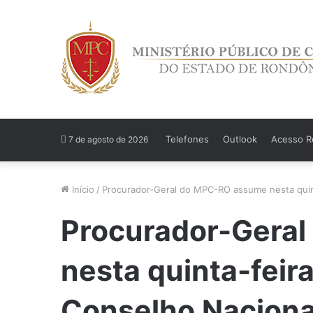
Telefones
Outlook
Acesso Re
7 de agosto de 2026
Início
/
Procurador-Geral do MPC-RO assume nesta quint
Procurador-Gera
nesta quinta-feir
Conselho Naciona