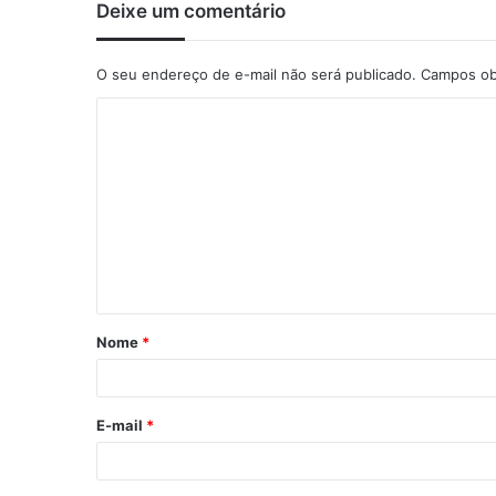
Deixe um comentário
O seu endereço de e-mail não será publicado.
Campos ob
C
o
m
e
n
t
á
Nome
*
r
i
o
E-mail
*
*