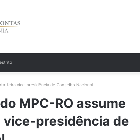
strito
a-feira vice-presidência de Conselho Nacional
l do MPC-RO assume
a vice-presidência de
l