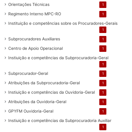
Orientações Técnicas
1
Regimento Interno MPC-RO
1
Instituição e competências sobre os Procuradores-Gerais
1
Subprocuradores Auxiliares
1
Centro de Apoio Operacional
1
Instiuição e competências da Subprocuradoria-Geral
1
Subprocurador-Geral
1
Atribuições da Subprocuradoria-Geral
1
Instiuição e competências da Ouvidoria-Geral
1
Atribuições da Ouvidoria-Geral
1
GPYFM Ouvidoria-Geral
1
Instiuição e competências da Subprocuradoria Auxiliar
1