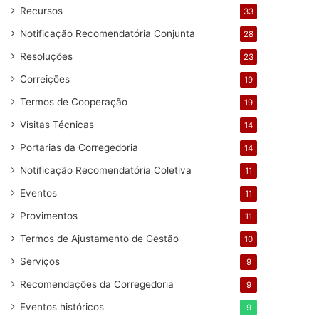
Recursos
33
Notificação Recomendatória Conjunta
28
Resoluções
23
Correições
19
Termos de Cooperação
19
Visitas Técnicas
14
Portarias da Corregedoria
14
Notificação Recomendatória Coletiva
11
Eventos
11
Provimentos
11
Termos de Ajustamento de Gestão
10
Serviços
9
Recomendações da Corregedoria
9
Eventos históricos
9