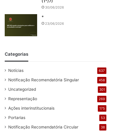
(1º/7)
30/06/2026
*
23/06/2026
Categorias
Notícias
637
Notificação Recomendatória Singular
458
Uncategorized
301
Representação
269
Ações interinstitucionais
175
Portarias
53
Notificação Recomendatória Circular
38