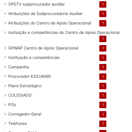
GPETV subprocurador auxiliar
1
Atribuições da Subprocuradoria Auxiliar
1
Atribuições do Centro de Apoio Operacional
1
Instiuição e competências do Centro de Apoio Operacional
1
GPWAP Centro de Apoio Operacional
1
Instituição e competências
1
Campanha
1
Procurador KAZUNARI
1
Plano Estratégico
1
COLEGIADO
1
PGs
1
Corregedor-Geral
1
Telefones
1