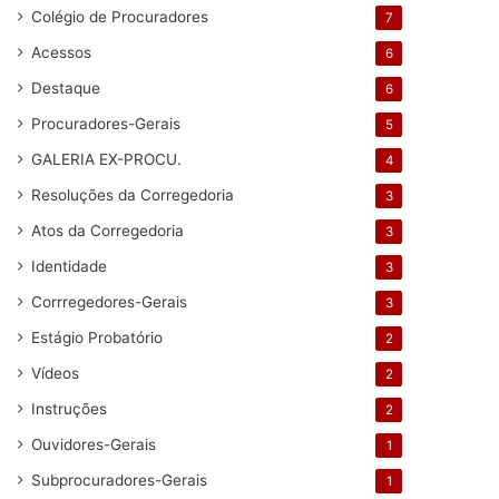
Colégio de Procuradores
7
Acessos
6
Destaque
6
Procuradores-Gerais
5
GALERIA EX-PROCU.
4
Resoluções da Corregedoria
3
Atos da Corregedoria
3
Identidade
3
Corrregedores-Gerais
3
Estágio Probatório
2
Vídeos
2
Instruções
2
Ouvidores-Gerais
1
Subprocuradores-Gerais
1