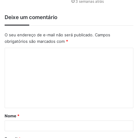
3 semanas atrás
se até 31 de dezembro de 2019.
Deixe um comentário
O seu endereço de e-mail não será publicado.
Campos
obrigatórios são marcados com
*
C
o
m
e
n
t
á
Nome
*
r
i
o