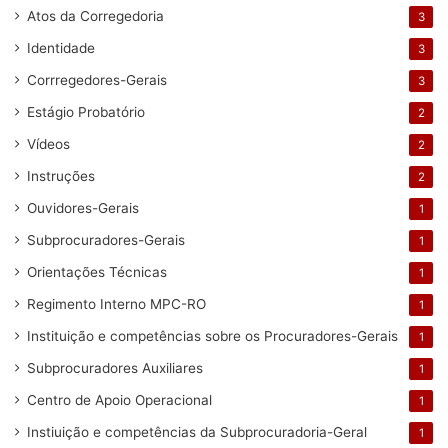
Atos da Corregedoria
3
Identidade
3
Corrregedores-Gerais
3
Estágio Probatório
2
Vídeos
2
Instruções
2
Ouvidores-Gerais
1
Subprocuradores-Gerais
1
Orientações Técnicas
1
Regimento Interno MPC-RO
1
Instituição e competências sobre os Procuradores-Gerais
1
Subprocuradores Auxiliares
1
Centro de Apoio Operacional
1
Instiuição e competências da Subprocuradoria-Geral
1