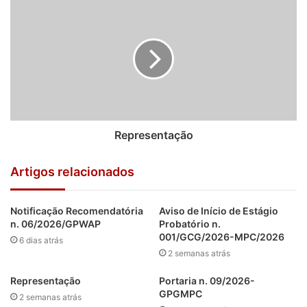
encerramento da sessão plenária, também foi marcada
pelo agradecimento, especialmente ao Colegiado,
servidores e toda a instituição pela confiança e apoio
depositados durante o período.
“Tenho o sincero sentimento de gratidão, pelos anos de
muito trabalho, mas de conquistas e avanços para o nosso
Representação
Ministério Público de Contas. Nesse particular, agradeço
ao Colegiado, pela fidalguia, gentileza e deferência que
Artigos relacionados
sempre demonstraram comigo”, declarou Adilson, cujo
mandato se encerra no próximo dia 31.
Notificação Recomendatória
Aviso de Início de Estágio
n. 06/2026/GPWAP
Probatório n.
Ainda durante a sessão plenária, o procurador-geral e os
001/GCG/2026-MPC/2026
6 dias atrás
membros do TCE aproveitaram para desejar sucesso à
2 semanas atrás
nova procuradora-geral, Yvonete Fontinelle de Melo, que
Representação
Portaria n. 09/2026-
guiará os destinos do Ministério Público de Contas. Seu
GPGMPC
2 semanas atrás
mandato inicia-se em 1º de janeiro de 2018, estendendo-