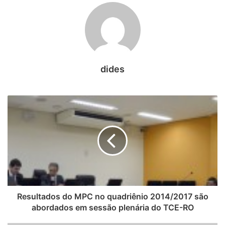
parabenizou o procurador-geral pelo excelente e efetivo
trabalho realizado nos quatro anos de sua gestão,
reconhecendo seu esforço, empenho e dedicação em
favor da causa de um órgão tão importante quanto o
Ministério Público de Contas, guardião da segurança
dides
jurídica e da legalidade.
Em face da produção altamente positiva do MPC
rondoniense nos últimos quatro anos, período marcado
por relevantes conquistas, incluindo a superação de metas
estabelecidas, foi ressaltada ainda pelo Pleno a
participação e o envolvimento de todos os integrantes do
órgão ministerial, como procuradores, servidores e
estagiários, nessas ações.
Resultados do MPC no quadriênio 2014/2017 são
AGRADECIMENTO
abordados em sessão plenária do TCE-RO
A fala do procurador-geral Adilson Moreira, no