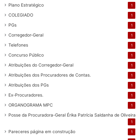
Plano Estratégico
1
COLEGIADO
1
PGs
1
Corregedor-Geral
1
Telefones
1
Concurso Público
1
Atribuições do Corregedor-Geral
1
Atribuições dos Procuradores de Contas.
1
Atribuições dos PGs
1
Ex-Procuradores.
1
ORGANOGRAMA MPC
1
Posse da Procuradora-Geral Érika Patrícia Saldanha de Oliveira
1
Pareceres
página em construção
1