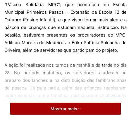
“Páscoa Solidária MPC”, que aconteceu na Escola
Municipal Primeiros Passos – Extensão da Escola 12 de
Outubro (Ensino Infantil), e que visou tornar mais alegre a
páscoa de crianças que estudam naquela instituição. Na
ocasião, estiveram presentes os procuradores do MPC,
Adilson Moreira de Medeiros e Érika Patrícia Saldanha de
Oliveira, além de servidores que participam do projeto.
A ação foi realizada nos turnos da manhã e da tarde no dia
28. No período matutino, os servidores ajudaram no
preparo dos lanches e na distribuição das lembrancinhas
de páscoa. Já pela tarde, além das crianças receberem
lembrancinhas com a temática, participaram de atividades
de entretenimento com os servidores do MPC. Ao todo, a
Mostrar mais
ação do MPC alcançou 126 alunos da escola infantil.
A diretora da Escola Primeiros Passos, Taciana da Silva