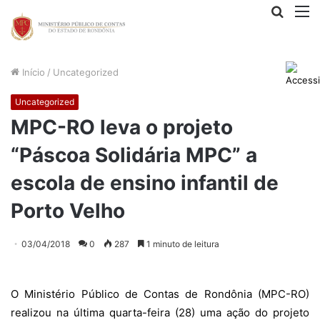
Procur
M
por
Início
/
Uncategorized
Uncategorized
MPC-RO leva o projeto
“Páscoa Solidária MPC” a
escola de ensino infantil de
Porto Velho
03/04/2018
0
287
1 minuto de leitura
O Ministério Público de Contas de Rondônia (MPC-RO)
realizou na última quarta-feira (28) uma ação do projeto