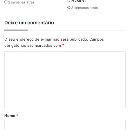
GPGMPC
2 semanas atrás
3 semanas atrás
Deixe um comentário
O seu endereço de e-mail não será publicado.
Campos
obrigatórios são marcados com
*
C
o
m
e
n
t
á
Nome
*
r
i