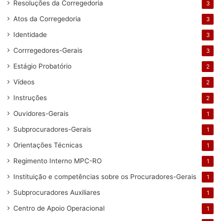
Resoluções da Corregedoria
3
Atos da Corregedoria
3
Identidade
3
Corrregedores-Gerais
3
Estágio Probatório
2
Vídeos
2
Instruções
2
Ouvidores-Gerais
1
Subprocuradores-Gerais
1
Orientações Técnicas
1
Regimento Interno MPC-RO
1
Instituição e competências sobre os Procuradores-Gerais
1
Subprocuradores Auxiliares
1
Centro de Apoio Operacional
1