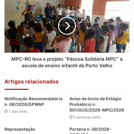
O projeto está alinhado ao Plano Estratégico do MPC
2016/2020, que, entre outras ações, abrange a elaboração
de atividades sociais com o intuito de auxiliar uma parcela
necessitada da sociedade local.
MPC-RO leva o projeto “Páscoa Solidária MPC” a
escola de ensino infantil de Porto Velho
Artigos relacionados
Notificação Recomendatória
Aviso de Início de Estágio
n. 06/2026/GPWAP
Probatório n.
001/GCG/2026-MPC/2026
7 dias atrás
2 semanas atrás
Representação
Portaria n. 09/2026-