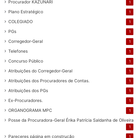
Procurador KAZUNARI
1
Plano Estratégico
1
COLEGIADO
1
PGs
1
Corregedor-Geral
1
Telefones
1
Concurso Público
1
Atribuições do Corregedor-Geral
1
Atribuições dos Procuradores de Contas.
1
Atribuições dos PGs
1
Ex-Procuradores.
1
ORGANOGRAMA MPC
1
Posse da Procuradora-Geral Érika Patrícia Saldanha de Oliveira
1
Pareceres
página em construção
1