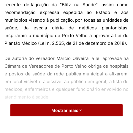
recente deflagração da “Blitz na Saúde”, assim como
recomendação expressa expedida ao Estado e aos
municípios visando à publicação, por todas as unidades de
saúde, da escala diária de médicos plantonistas,
inspiraram o município de Porto Velho a aprovar a Lei do
Plantão Médico (Lei n. 2.565, de 21 de dezembro de 2018).
De autoria do vereador Márcio Oliveira, a lei aprovada na
Câmara de Vereadores de Porto Velho obriga os hospitais
e postos de saúde da rede pública municipal a afixarem,
em local visível e acessível ao público em geral, a lista de
médicos, enfermeiros e qualquer funcionário envolvido no
atendimento à saúde.
Mostrar mais
Da mesma forma que a recomendação do TCE, a lei
determina que, na escala, sejam informados dados
completos sobre o médico plantonista, como nome