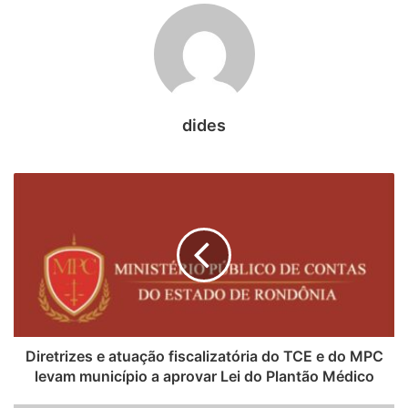
completo, número do registro profissional e especialidade.
Deve ainda constar o nome do agente responsável pela
chefia do plantão, bem como do responsável
administrativo pela unidade de saúde.
Estabelece ainda a legislação que todos os funcionários
dides
dos postos de saúde e hospitais públicos sejam
identificados por meio de crachá com foto, e que a
substituição de plantonistas, quando ocorrer, seja
imediatamente informada.
Torna ainda obrigatória a passagem de plantão médico a
médico, no qual o profissional que está assumindo o
plantão deve tomar conhecimento do quadro clínico dos
pacientes que ficarão sob sua responsabilidade.
Diretrizes e atuação fiscalizatória do TCE e do MPC
levam município a aprovar Lei do Plantão Médico
SAÚDE E INFORMAÇÃO