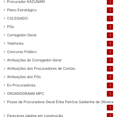
Procurador KAZUNARI
1
Plano Estratégico
1
COLEGIADO
1
PGs
1
Corregedor-Geral
1
Telefones
1
Concurso Público
1
Atribuições do Corregedor-Geral
1
Atribuições dos Procuradores de Contas.
1
Atribuições dos PGs
1
Ex-Procuradores.
1
ORGANOGRAMA MPC
1
Posse da Procuradora-Geral Érika Patrícia Saldanha de Oliveira
1
Pareceres
página em construção
1