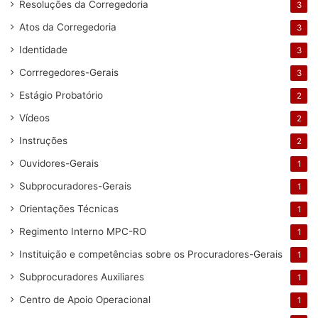
Resoluções da Corregedoria
3
Atos da Corregedoria
3
Identidade
3
Corrregedores-Gerais
3
Estágio Probatório
2
Vídeos
2
Instruções
2
Ouvidores-Gerais
1
Subprocuradores-Gerais
1
Orientações Técnicas
1
Regimento Interno MPC-RO
1
Instituição e competências sobre os Procuradores-Gerais
1
Subprocuradores Auxiliares
1
Centro de Apoio Operacional
1