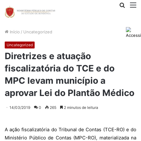
Procur
M
por
Início
/
Uncategorized
Uncategorized
Diretrizes e atuação
fiscalizatória do TCE e do
MPC levam município a
aprovar Lei do Plantão Médico
14/03/2019
0
265
2 minutos de leitura
A ação fiscalizatória do Tribunal de Contas (TCE-RO) e do
Ministério Público de Contas (MPC-RO), materializada na