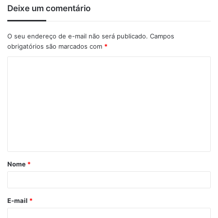
Deixe um comentário
O seu endereço de e-mail não será publicado.
Campos
obrigatórios são marcados com
*
C
o
m
e
n
t
á
Nome
*
r
i
o
E-mail
*
*