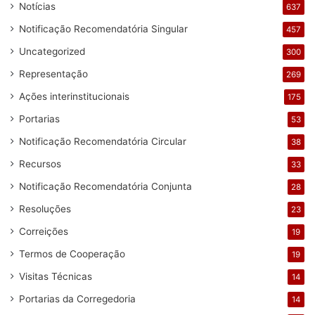
Notícias
637
Notificação Recomendatória Singular
457
Uncategorized
300
Representação
269
Ações interinstitucionais
175
Portarias
53
Notificação Recomendatória Circular
38
Recursos
33
Notificação Recomendatória Conjunta
28
Resoluções
23
Correições
19
Termos de Cooperação
19
Visitas Técnicas
14
Portarias da Corregedoria
14