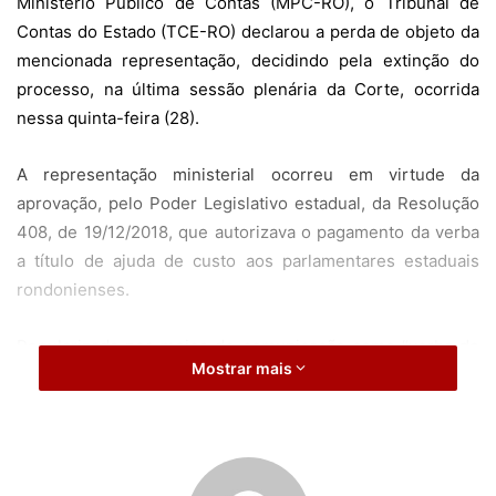
Ministério Público de Contas (MPC-RO), o Tribunal de
Contas do Estado (TCE-RO) declarou a perda de objeto da
mencionada representação, decidindo pela extinção do
processo, na última sessão plenária da Corte, ocorrida
nessa quinta-feira (28).
A representação ministerial ocorreu em virtude da
aprovação, pelo Poder Legislativo estadual, da Resolução
408, de 19/12/2018, que autorizava o pagamento da verba
a título de ajuda de custo aos parlamentares estaduais
rondonienses.
Popularizada nos meios de comunicação como “verba do
Mostrar mais
14º e 15º salários” dos deputados estaduais, a norma
previa o pagamento no início e no término da sessão
legislativa (ou seja, anualmente), bem diferente do modelo
anterior, que prevê o pagamento de ajuda de custo apenas
no início e no término da legislatura (o mandato),