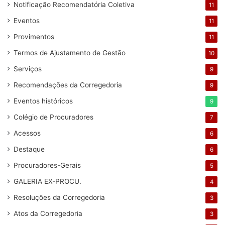
Notificação Recomendatória Coletiva
11
Eventos
11
Provimentos
11
Termos de Ajustamento de Gestão
10
Serviços
9
Recomendações da Corregedoria
9
Eventos históricos
9
Colégio de Procuradores
7
Acessos
6
Destaque
6
Procuradores-Gerais
5
GALERIA EX-PROCU.
4
Resoluções da Corregedoria
3
Atos da Corregedoria
3