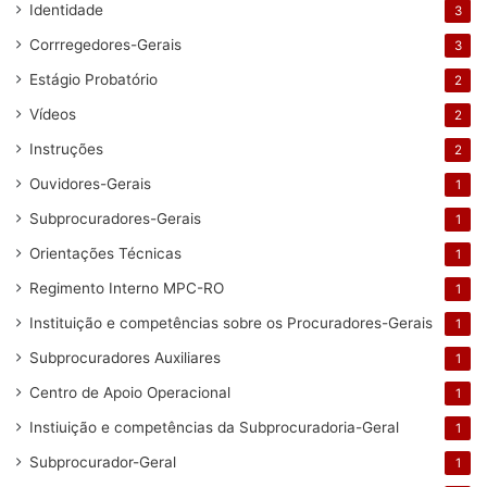
Identidade
3
Corrregedores-Gerais
3
Estágio Probatório
2
Vídeos
2
Instruções
2
Ouvidores-Gerais
1
Subprocuradores-Gerais
1
Orientações Técnicas
1
Regimento Interno MPC-RO
1
Instituição e competências sobre os Procuradores-Gerais
1
Subprocuradores Auxiliares
1
Centro de Apoio Operacional
1
Instiuição e competências da Subprocuradoria-Geral
1
Subprocurador-Geral
1