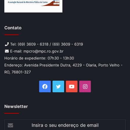
Contato
Tel: (69) 3609 - 6318 / (69) 3609 - 6319
E-mail: mpcro@mpc.ro.gov.br
Horário de expediente: 07h30 - 13h30
Endereço: Avenida Presidente Dutra, 4229 - Olaria, Porto Velho -
RO, 76801-327
Facebook
Twitter
YouTube
Instagram
Newsletter
Insira
o