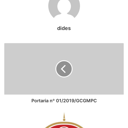
semelhante ao que acontece, por exemplo, no âmbito
federal e que tem amparo legal.
A partir da publicação oficial pela ALE do ato, bem como de
dides
notícias veiculadas na imprensa local, a representação do
MPC, protocolada no TCE-RO no dia 28.12.2018 e assinada
pela procuradora-geral de Contas, Yvonete Fontinelle de
Melo, e pelo procurador de Contas, Ernesto Tavares
Victoria, identificou violação ao princípio constitucional da
reserva legal, do teto remuneratório, da motivação dos
atos administrativos e da proibição de criação de despesa
em fim de mandato.
Portaria nº 01/2019/GCGMPC
Outros apontamentos foram: ausência de prévia dotação
orçamentária e de autorização específica na Lei de
Diretrizes Orçamentárias (LDO); possibilidade de
pagamento indevido, por conflitar com outros dispositivos