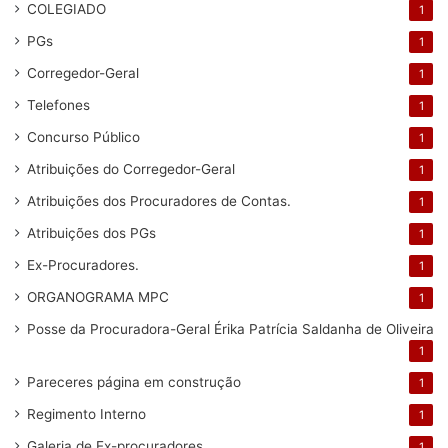
COLEGIADO
1
PGs
1
Corregedor-Geral
1
Telefones
1
Concurso Público
1
Atribuições do Corregedor-Geral
1
Atribuições dos Procuradores de Contas.
1
Atribuições dos PGs
1
Ex-Procuradores.
1
ORGANOGRAMA MPC
1
Posse da Procuradora-Geral Érika Patrícia Saldanha de Oliveira
1
Pareceres
página em construção
1
Regimento Interno
1
Galeria de Ex-procuradores
1