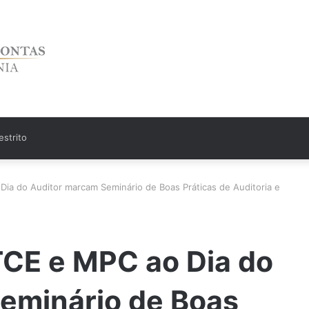
strito
a do Auditor marcam Seminário de Boas Práticas de Auditoria e
CE e MPC ao Dia do
eminário de Boas