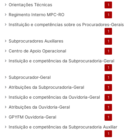
Orientações Técnicas
1
Regimento Interno MPC-RO
1
Instituição e competências sobre os Procuradores-Gerais
1
Subprocuradores Auxiliares
1
Centro de Apoio Operacional
1
Instiuição e competências da Subprocuradoria-Geral
1
Subprocurador-Geral
1
Atribuições da Subprocuradoria-Geral
1
Instiuição e competências da Ouvidoria-Geral
1
Atribuições da Ouvidoria-Geral
1
GPYFM Ouvidoria-Geral
1
Instiuição e competências da Subprocuradoria Auxiliar
1