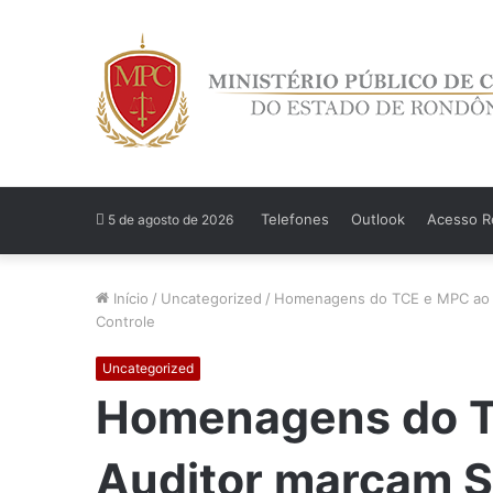
Telefones
Outlook
Acesso Re
5 de agosto de 2026
Início
/
Uncategorized
/
Homenagens do TCE e MPC ao Di
Controle
Uncategorized
Homenagens do T
Auditor marcam S