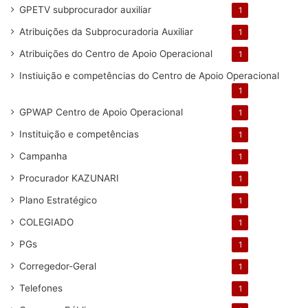
GPETV subprocurador auxiliar
1
Atribuições da Subprocuradoria Auxiliar
1
Atribuições do Centro de Apoio Operacional
1
Instiuição e competências do Centro de Apoio Operacional
1
GPWAP Centro de Apoio Operacional
1
Instituição e competências
1
Campanha
1
Procurador KAZUNARI
1
Plano Estratégico
1
COLEGIADO
1
PGs
1
Corregedor-Geral
1
Telefones
1