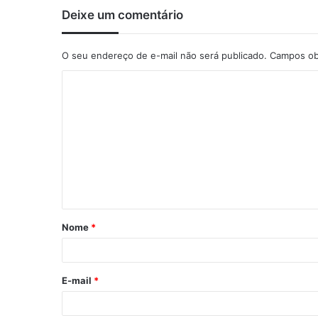
Deixe um comentário
O seu endereço de e-mail não será publicado.
Campos ob
C
o
m
e
n
t
á
Nome
*
r
i
o
E-mail
*
*