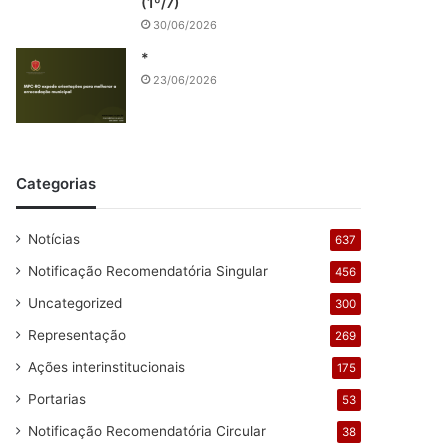
(1º/7)
30/06/2026
*
23/06/2026
Categorias
Notícias
637
Notificação Recomendatória Singular
456
Uncategorized
300
Representação
269
Ações interinstitucionais
175
Portarias
53
Notificação Recomendatória Circular
38