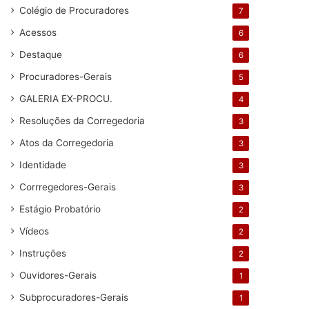
Colégio de Procuradores
7
Acessos
6
Destaque
6
Procuradores-Gerais
5
GALERIA EX-PROCU.
4
Resoluções da Corregedoria
3
Atos da Corregedoria
3
Identidade
3
Corrregedores-Gerais
3
Estágio Probatório
2
Vídeos
2
Instruções
2
Ouvidores-Gerais
1
Subprocuradores-Gerais
1