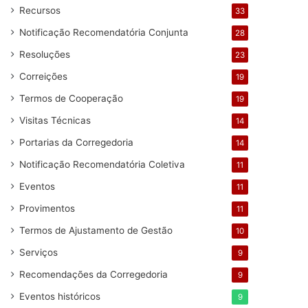
Recursos
33
Notificação Recomendatória Conjunta
28
Resoluções
23
Correições
19
Termos de Cooperação
19
Visitas Técnicas
14
Portarias da Corregedoria
14
Notificação Recomendatória Coletiva
11
Eventos
11
Provimentos
11
Termos de Ajustamento de Gestão
10
Serviços
9
Recomendações da Corregedoria
9
Eventos históricos
9