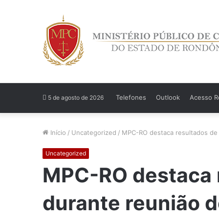
Telefones
Outlook
Acesso Re
5 de agosto de 2026
Início
/
Uncategorized
/
MPC-RO destaca resultados de 2
Uncategorized
MPC-RO destaca r
durante reunião d