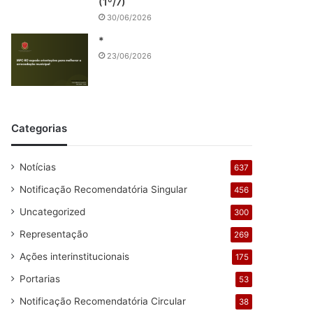
(1º/7)
30/06/2026
*
23/06/2026
Categorias
Notícias
637
Notificação Recomendatória Singular
456
Uncategorized
300
Representação
269
Ações interinstitucionais
175
Portarias
53
Notificação Recomendatória Circular
38