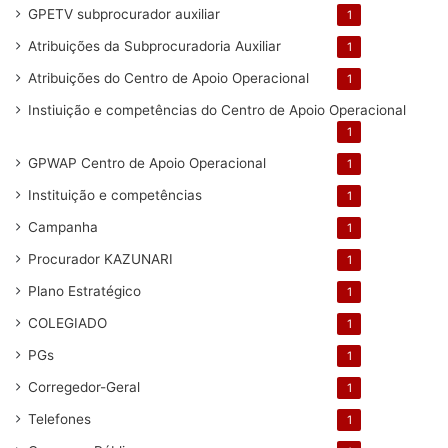
GPETV subprocurador auxiliar
1
Atribuições da Subprocuradoria Auxiliar
1
Atribuições do Centro de Apoio Operacional
1
Instiuição e competências do Centro de Apoio Operacional
1
GPWAP Centro de Apoio Operacional
1
Instituição e competências
1
Campanha
1
Procurador KAZUNARI
1
Plano Estratégico
1
COLEGIADO
1
PGs
1
Corregedor-Geral
1
Telefones
1