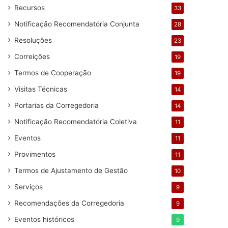
Recursos
33
Notificação Recomendatória Conjunta
28
Resoluções
23
Correições
19
Termos de Cooperação
19
Visitas Técnicas
14
Portarias da Corregedoria
14
Notificação Recomendatória Coletiva
11
Eventos
11
Provimentos
11
Termos de Ajustamento de Gestão
10
Serviços
9
Recomendações da Corregedoria
9
Eventos históricos
9