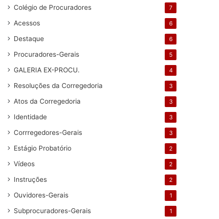
Colégio de Procuradores
7
Acessos
6
Destaque
6
Procuradores-Gerais
5
GALERIA EX-PROCU.
4
Resoluções da Corregedoria
3
Atos da Corregedoria
3
Identidade
3
Corrregedores-Gerais
3
Estágio Probatório
2
Vídeos
2
Instruções
2
Ouvidores-Gerais
1
Subprocuradores-Gerais
1