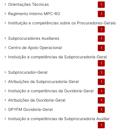
Orientações Técnicas
1
Regimento Interno MPC-RO
1
Instituição e competências sobre os Procuradores-Gerais
1
Subprocuradores Auxiliares
1
Centro de Apoio Operacional
1
Instiuição e competências da Subprocuradoria-Geral
1
Subprocurador-Geral
1
Atribuições da Subprocuradoria-Geral
1
Instiuição e competências da Ouvidoria-Geral
1
Atribuições da Ouvidoria-Geral
1
GPYFM Ouvidoria-Geral
1
Instiuição e competências da Subprocuradoria Auxiliar
1