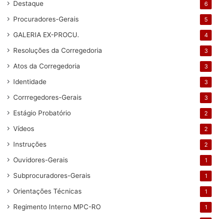
Destaque
6
Procuradores-Gerais
5
GALERIA EX-PROCU.
4
Resoluções da Corregedoria
3
Atos da Corregedoria
3
Identidade
3
Corrregedores-Gerais
3
Estágio Probatório
2
Vídeos
2
Instruções
2
Ouvidores-Gerais
1
Subprocuradores-Gerais
1
Orientações Técnicas
1
Regimento Interno MPC-RO
1