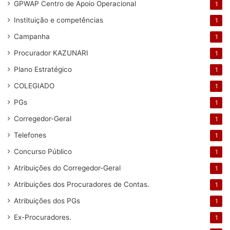
GPWAP Centro de Apoio Operacional
1
Instituição e competências
1
Campanha
1
Procurador KAZUNARI
1
Plano Estratégico
1
COLEGIADO
1
PGs
1
Corregedor-Geral
1
Telefones
1
Concurso Público
1
Atribuições do Corregedor-Geral
1
Atribuições dos Procuradores de Contas.
1
Atribuições dos PGs
1
Ex-Procuradores.
1