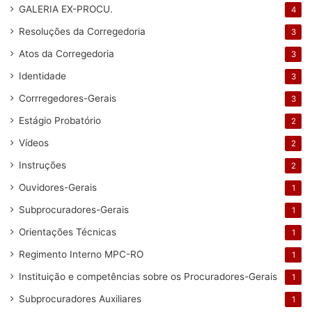
GALERIA EX-PROCU.
4
Resoluções da Corregedoria
3
Atos da Corregedoria
3
Identidade
3
Corrregedores-Gerais
3
Estágio Probatório
2
Vídeos
2
Instruções
2
Ouvidores-Gerais
1
Subprocuradores-Gerais
1
Orientações Técnicas
1
Regimento Interno MPC-RO
1
Instituição e competências sobre os Procuradores-Gerais
1
Subprocuradores Auxiliares
1