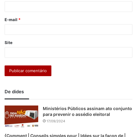
i
o
E-mail
*
*
Site
De dides
Ministérios Públicos assinam ato conjunto
para prevenir o assédio eleitoral
17/09/2024
{Comment | Conseils simples pour | Idées sur la façon de |