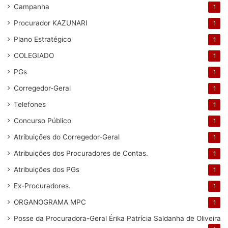
Campanha
1
Procurador KAZUNARI
1
Plano Estratégico
1
COLEGIADO
1
PGs
1
Corregedor-Geral
1
Telefones
1
Concurso Público
1
Atribuições do Corregedor-Geral
1
Atribuições dos Procuradores de Contas.
1
Atribuições dos PGs
1
Ex-Procuradores.
1
ORGANOGRAMA MPC
1
Posse da Procuradora-Geral Érika Patrícia Saldanha de Oliveira