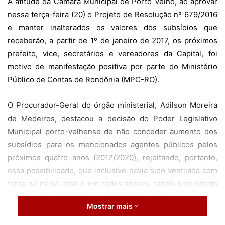
A atitude da Câmara Municipal de Porto Velho, ao aprovar
nessa terça-feira (20) o Projeto de Resolução nº 679/2016
e manter inalterados os valores dos subsídios que
receberão, a partir de 1º de janeiro de 2017, os próximos
prefeito, vice, secretários e vereadores da Capital, foi
motivo de manifestação positiva por parte do Ministério
Público de Contas de Rondônia (MPC-RO).
O Procurador-Geral do órgão ministerial, Adilson Moreira
de Medeiros, destacou a decisão do Poder Legislativo
Municipal porto-velhense de não conceder aumento dos
subsídios para os mencionados agentes públicos pelos
próximos quatro anos (2017/2020), rejeitando, portanto,
essa possibilidade, que inclusive havia sido ventilada com
força na mídia local e em redes sociais, tendo sido objeto
de notificação recomendatória expedida pelo MPC-RO.
Mostrar mais
Para o MPC rondoniense, além de ser um reconhecimento