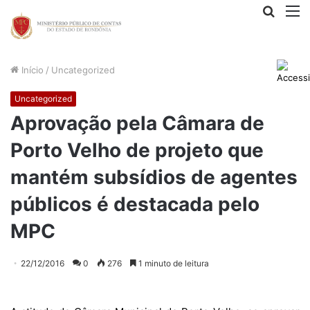
Procur
M
por
Início
/
Uncategorized
Uncategorized
Aprovação pela Câmara de
Porto Velho de projeto que
mantém subsídios de agentes
públicos é destacada pelo
MPC
22/12/2016
0
276
1 minuto de leitura