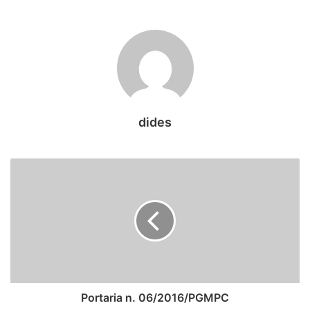
ao momento econômico pelo qual passa todo o país, com
reflexos também no Estado de Rondônia, o ato dos
vereadores está em harmonia com o entendimento das
instituições responsáveis pelo controle e fiscalização do
patrimônio público, bem como manifestações da imprensa
e o próprio clamor da população.
dides
Nesse sentido, o gesto dos vereadores, ao aprovarem a
referida resolução, também representa o compromisso
com a responsabilidade nos gastos públicos e a boa
gestão desses recursos, princípios defendidos pelo
Ministério Público de Contas, que tem, com missão
institucional, a guarda da lei e a defesa da fazenda pública.
Fonte: www.tce.ro.gov.br
Portaria n. 06/2016/PGMPC