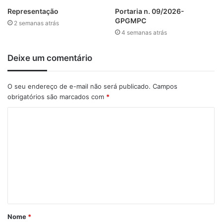
Representação
Portaria n. 09/2026-
GPGMPC
2 semanas atrás
4 semanas atrás
Deixe um comentário
O seu endereço de e-mail não será publicado.
Campos
obrigatórios são marcados com
*
C
o
m
e
n
t
á
Nome
*
r