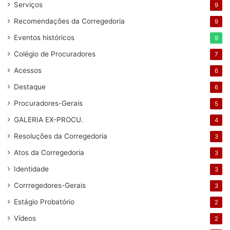
Serviços
9
Recomendações da Corregedoria
9
Eventos históricos
9
Colégio de Procuradores
7
Acessos
6
Destaque
6
Procuradores-Gerais
5
GALERIA EX-PROCU.
4
Resoluções da Corregedoria
3
Atos da Corregedoria
3
Identidade
3
Corrregedores-Gerais
3
Estágio Probatório
2
Vídeos
2