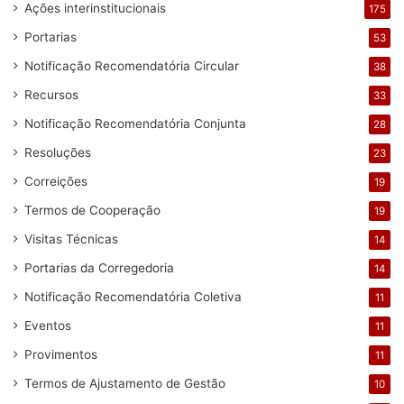
Ações interinstitucionais
175
Portarias
53
Notificação Recomendatória Circular
38
Recursos
33
Notificação Recomendatória Conjunta
28
Resoluções
23
Correições
19
Termos de Cooperação
19
Visitas Técnicas
14
Portarias da Corregedoria
14
Notificação Recomendatória Coletiva
11
Eventos
11
Provimentos
11
Termos de Ajustamento de Gestão
10