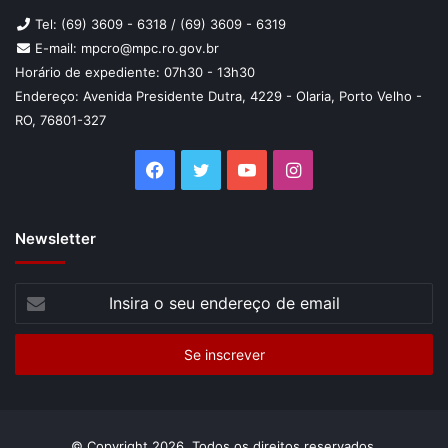
Tel: (69) 3609 - 6318 / (69) 3609 - 6319
E-mail: mpcro@mpc.ro.gov.br
Horário de expediente: 07h30 - 13h30
Endereço: Avenida Presidente Dutra, 4229 - Olaria, Porto Velho -
RO, 76801-327
Facebook
Twitter
YouTube
Instagram
Newsletter
Insira
o
seu
endereço
de
email
© Copyright 2026, Todos os direitos reservados.