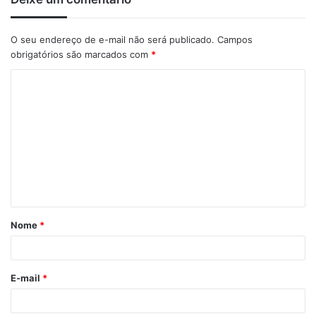
O seu endereço de e-mail não será publicado.
Campos
obrigatórios são marcados com
*
C
o
m
e
n
t
á
Nome
*
r
i
o
E-mail
*
*